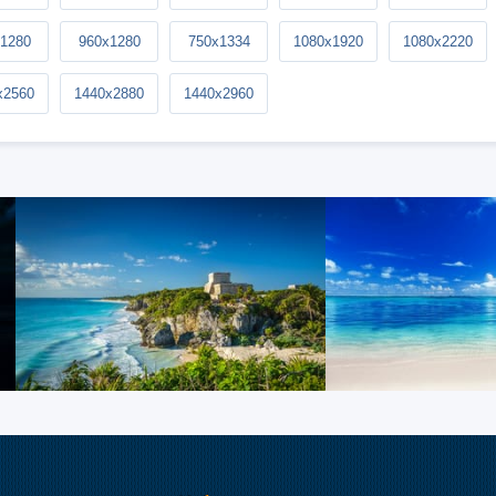
1280
960x1280
750x1334
1080x1920
1080x2220
x2560
1440x2880
1440x2960