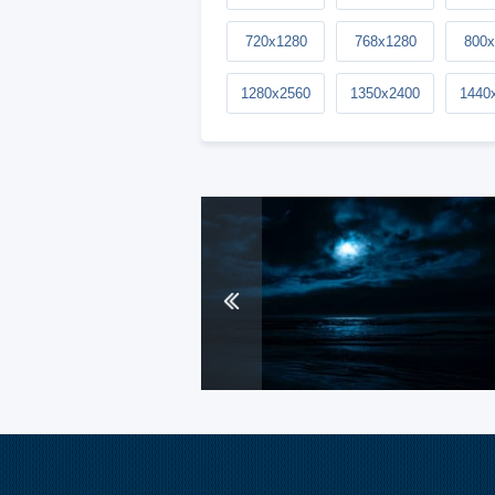
720x1280
768x1280
800x
1280x2560
1350x2400
1440