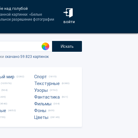
бе над голубой
данной картинки: «Белые
нальное разрешение фотографии
войти
Искать
тки
скачано 59.823 картинок
ый мир
Спорт
(2282)
(1815)
Текстурные
(105976)
(6380)
Узоры
(904)
(3762)
Фантастика
0205)
(821)
Фильмы
(4540)
(334)
ные
Фоны
(4052)
(609)
Цветы
8759)
(28149)