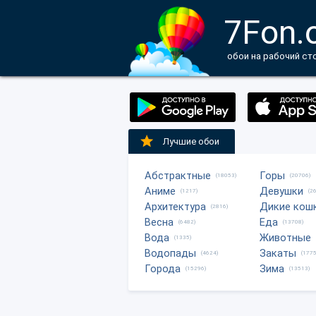
7Fon.
обои на рабочий ст
Лучшие обои
Абстрактные
Горы
(18053)
(20706)
Аниме
Девушки
(1217)
(2
Архитектура
Дикие кош
(2816)
Весна
Еда
(6482)
(13708)
Вода
Животные
(1335)
Водопады
Закаты
(4624)
(1775
Города
Зима
(15296)
(13513)