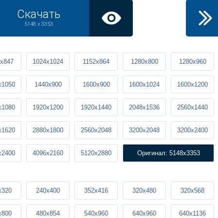
Скачать
5148 x 3353
x847
1024x1024
1152x864
1280x800
1280x960
x1050
1440x900
1600x900
1600x1024
1600x1200
x1080
1920x1200
1920x1440
2048x1536
2560x1440
x1620
2880x1800
2560x2048
3200x2048
3200x2400
x2400
4096x2160
5120x2880
Оригинал: 5148x3353
x320
240x400
352x416
320x480
320x568
x800
480x854
540x960
640x960
640x1136