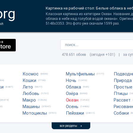
org
Картинка на рабочий стол: Белые облака в не
Классная картинка из категории Океан. Название 
облака в небе над голубой водой океана». Ориги
ол
5148x3353. Это фото уже скачали 1599 раз.
478.651 обоев (сегодня +101) | за су
Космос
Мультфильмы
Подводн
(6006)
(1177)
Кошки
Ночь
Природа
684)
(7730)
(12410)
ки
Лето
Облака
Простые
(6487)
(9677)
(945)
Любовь
Озёра
Птицы
(1791)
(6990)
(1
Макро
Океан
Рассвет
(49474)
(12626)
(13542)
Машины
Осень
Рисован
0)
(37847)
(14466)
Мотоциклы
Пейзажи
Собаки
(3701)
(24611)
(
все разделы
▼