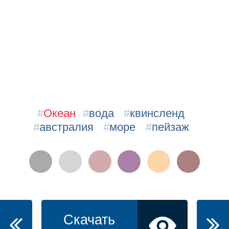
#
Океан
#
вода
#
квинсленд
#
австралия
#
море
#
пейзаж
Скачать