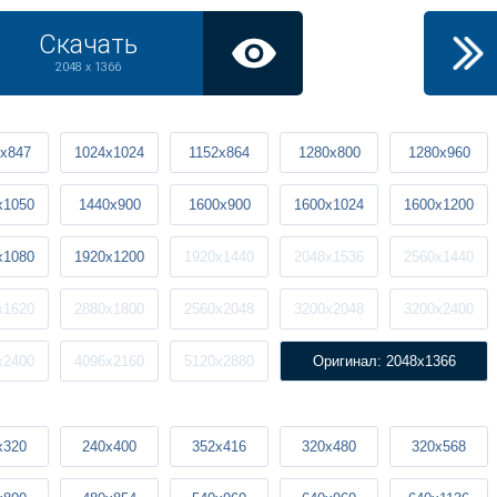
Скачать
2048 x 1366
x847
1024x1024
1152x864
1280x800
1280x960
x1050
1440x900
1600x900
1600x1024
1600x1200
x1080
1920x1200
1920x1440
2048x1536
2560x1440
x1620
2880x1800
2560x2048
3200x2048
3200x2400
x2400
4096x2160
5120x2880
Оригинал: 2048x1366
x320
240x400
352x416
320x480
320x568