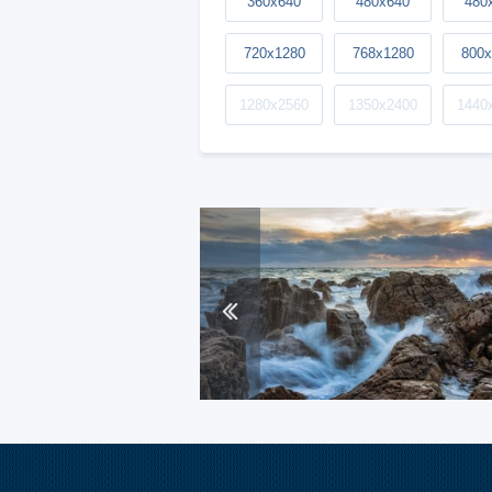
360x640
480x640
480
720x1280
768x1280
800x
1280x2560
1350x2400
1440