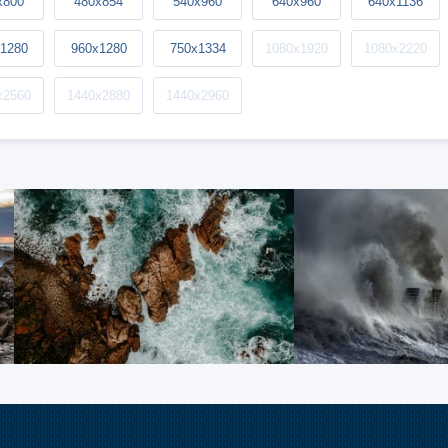
x800
480x854
540x960
640x960
640x1136
1280
960x1280
750x1334
1080x1920
1080x2220
x2560
1440x2880
1440x2960