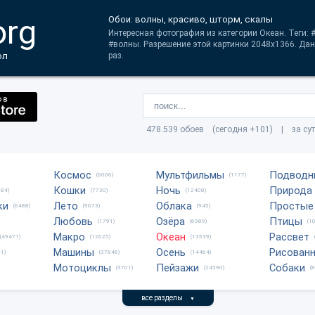
org
Обои: волны, красиво, шторм, скалы
Интересная фотография из категории Океан. Теги:
#волны. Разрешение этой картинки 2048x1366. Дан
ол
раз.
478.539 обоев (сегодня +101) | за су
Космос
Мультфильмы
Подводн
(6006)
(1177)
Кошки
Ночь
Природа
684)
(7730)
(12408)
ки
Лето
Облака
Простые
(6488)
(9673)
(945)
Любовь
Озёра
Птицы
(1791)
(6989)
(1
Макро
Океан
Рассвет
(49471)
(12625)
(13539)
Машины
Осень
Рисован
1)
(37846)
(14464)
Мотоциклы
Пейзажи
Собаки
(3701)
(24590)
(
все разделы
▼