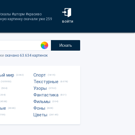
 #скалы #шторм #красиво
ную картинку скачали уже 259
войти
Искать
тки
скачано 63.634 картинок
ый мир
Спорт
(2282)
(1815)
Текстурные
(105950)
(6378)
Узоры
(904)
(3762)
Фантастика
0204)
(821)
Фильмы
(4538)
(334)
ные
Фоны
(4046)
(608)
Цветы
8759)
(28145)