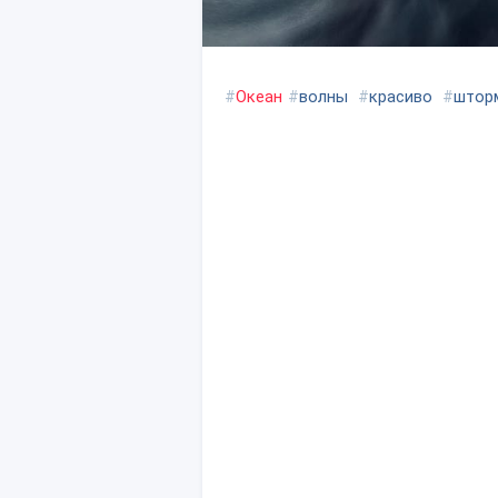
#
Океан
#
волны
#
красиво
#
штор