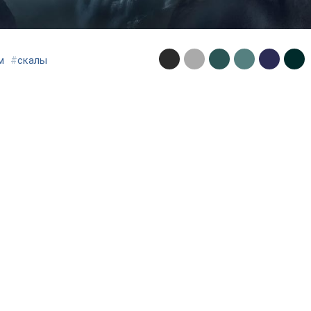
м
#
скалы