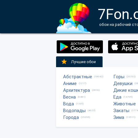
7Fon.
обои на рабочий ст
Лучшие обои
Абстрактные
Горы
(18042)
(20702)
Аниме
Девушки
(1217)
(2
Архитектура
Дикие кош
(2816)
Весна
Еда
(6481)
(13705)
Вода
Животные
(1335)
Водопады
Закаты
(4623)
(1774
Города
Зима
(15295)
(13511)