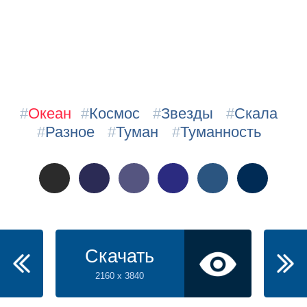
#
Океан
#
Космос
#
Звезды
#
Скала
#
Разное
#
Туман
#
Туманность
Скачать
2160 x 3840