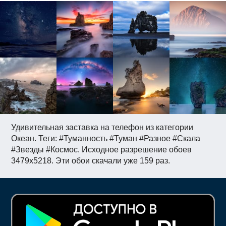
Удивительная заставка на телефон из категории
Океан. Теги: #Туманность #Туман #Разное #Скала
#Звезды #Космос. Исходное разрешение обоев
3479x5218. Эти обои скачали уже 159 раз.