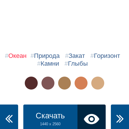
#
Океан
#
Природа
#
Закат
#
Горизонт
#
Камни
#
Глыбы
Скачать
1440 x 2560