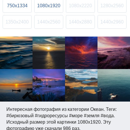
750x1334
1080x1920
1080x2220
1280x2560
1350x2400
1440x2560
1440x2880
1440x2960
Интересная фотография из категории Океан. Теги:
#бирюзовый #гидроресурсы #море #земля #вода.
Исходный размер этой картинки 1080x1920. Эту
фотографию уже скачали 986 раз.