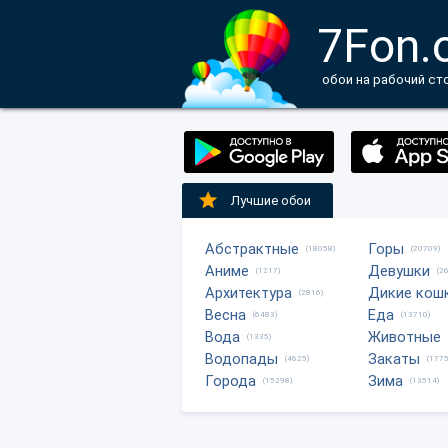
7Fon.
обои на рабочий ст
Лучшие обои
Абстрактные
Горы
(18058)
(20709)
Аниме
Девушки
(1217)
(2
Архитектура
Дикие кош
(2816)
Весна
Еда
(6483)
(13710)
Вода
Животные
(1335)
Водопады
Закаты
(4625)
(1775
Города
Зима
(15298)
(13514)