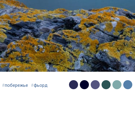
#
побережье
#
фьорд