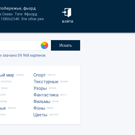
, побережье, фьорд
а Океан. Теги: #фьорд
 1080x2340. Эти обои уже
войти
Искать
ки
скачано 59.968 картинок
ый мир
Спорт
(2282)
(1815)
Текстурные
(105994)
(6380)
Узоры
(904)
(3762)
Фантастика
0209)
(821)
Фильмы
(4540)
(334)
ные
Фоны
(4053)
(609)
Цветы
8759)
(28153)