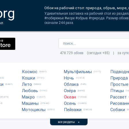
org
Обои на рабочий стол: природа, обрыв, море
Удивительная заставка на рабочий стол из раздел
#побережье #море #обрыв #природа. Размер обоев
ол
скачали 244 раза.
478.729 обоев (сегодня +85) | за сут
Космос
Мультфильмы
Подводн
(6007)
(1177)
Кошки
Ночь
Природа
684)
(7731)
(12414)
ки
Лето
Облака
Простые
(6487)
(9683)
(945)
Любовь
Озёра
Птицы
(1791)
(6990)
(1
Макро
Океан
Рассвет
(49479)
(12627)
(13544)
Машины
Осень
Рисован
4)
(37848)
(14469)
Мотоциклы
Пейзажи
Собаки
(3701)
(24624)
(
все разделы
▼