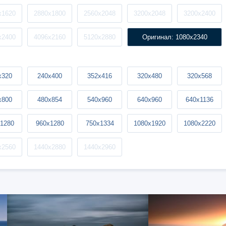
x1620
2880x1800
2560x2048
3200x2048
3200x2400
x2400
4096x2160
5120x2880
Оригинал: 1080x2340
x320
240x400
352x416
320x480
320x568
x800
480x854
540x960
640x960
640x1136
1280
960x1280
750x1334
1080x1920
1080x2220
x2560
1440x2880
1440x2960