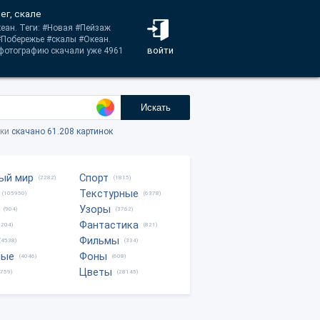
ег, скале
кеан. Теги: #Новая #Пейзаж
#Побережье #скалы #Океан.
войти
 фотографию скачали уже 4961
Искать
тки
скачано 61.208 картинок
ый мир
Спорт
(2282)
(1815)
Текстурные
(105950)
(6378)
Узоры
(904)
(3762)
Фантастика
0204)
(821)
Фильмы
(4538)
(334)
ные
Фоны
(4046)
(608)
Цветы
8759)
(28145)