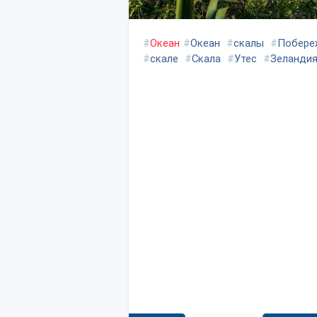
#
Океан
#
Океан
#
скалы
#
Побере
#
скале
#
Скала
#
Утес
#
Зеланди