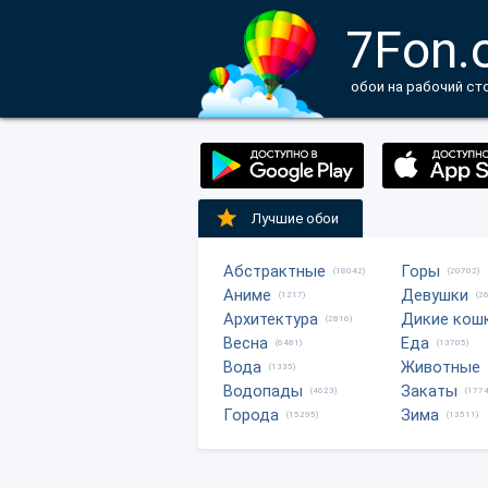
7Fon.
обои на рабочий ст
Лучшие обои
Абстрактные
Горы
(18042)
(20702)
Аниме
Девушки
(1217)
(2
Архитектура
Дикие кош
(2816)
Весна
Еда
(6481)
(13705)
Вода
Животные
(1335)
Водопады
Закаты
(4623)
(1774
Города
Зима
(15295)
(13511)