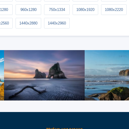
1280
960x1280
750x1334
1080x1920
1080x2220
x2560
1440x2880
1440x2960