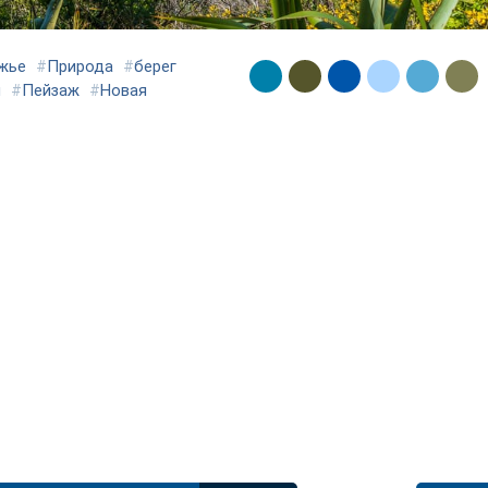
жье
#
Природа
#
берег
я
#
Пейзаж
#
Новая