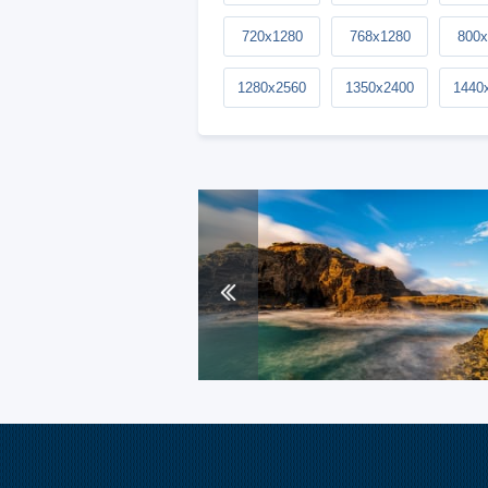
720x1280
768x1280
800x
1280x2560
1350x2400
1440