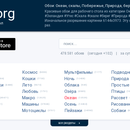
Обои: Океан, скалы, Побережье, Природа, бер
org
Красивые обои для рабочего стола из категории О
#Зеландия #Утес #Скала #скале #берег #Природа 
Изначальное разрешение картинки 6144x3973. Эту
ол
раз.
478.581 обоев (сегодня +102) | за су
Космос
Мультфильмы
Подводн
(6006)
(1177)
Кошки
Ночь
Природа
684)
(7730)
(12408)
ки
Лето
Облака
Простые
(6488)
(9673)
(945)
Любовь
Озёра
Птицы
(1791)
(6989)
(1
Макро
Океан
Рассвет
(49471)
(12625)
(13539)
Машины
Осень
Рисован
1)
(37846)
(14464)
Мотоциклы
Пейзажи
Собаки
(3701)
(24590)
(
все разделы
▼