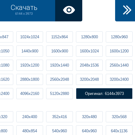
Скачать
6144 x 3973
x847
1024x1024
1152x864
1280x800
1280x960
x1050
1440x900
1600x900
1600x1024
1600x1200
x1080
1920x1200
1920x1440
2048x1536
2560x1440
x1620
2880x1800
2560x2048
3200x2048
3200x2400
x2400
4096x2160
5120x2880
Оригинал: 6144x3973
x320
240x400
352x416
320x480
320x568
x800
480x854
540x960
640x960
640x1136