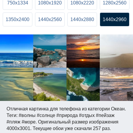
750x1334
1080x1920
1080x2220
1280x2560
1350x2400
1440x2560
1440x2880
1440x2960
Отличная картинка для телефона из категории Океан.
Теги: #волны #солнце #природа #отдых #пейзаж
#пляж #море. Оригинальный размер изображения
4000x3001. Текущие обои уже скачали 257 раз.