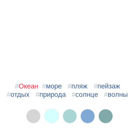
#
Океан
#
море
#
пляж
#
пейзаж
#
отдых
#
природа
#
солнце
#
волны