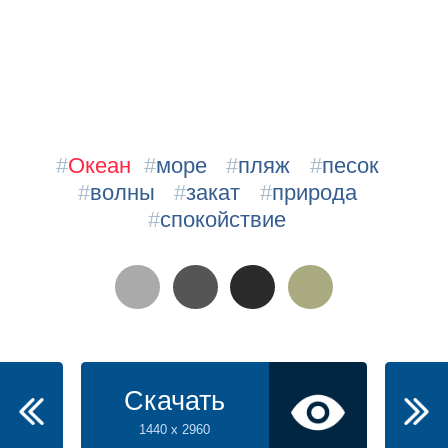
#
Океан
#
море
#
пляж
#
песок
#
волны
#
закат
#
природа
#
спокойствие
Скачать
1440 x 2960