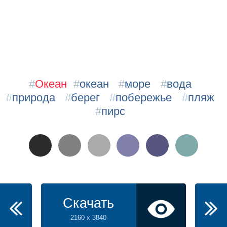
#
Океан
#
океан
#
море
#
вода
#
природа
#
берег
#
побережье
#
пляж
#
пирс
Скачать
2160 x 3840