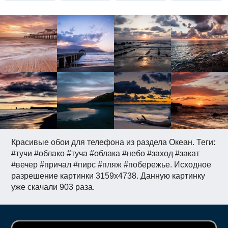
Красивые обои для телефона из раздела Океан. Теги:
#тучи #облако #туча #облака #небо #заход #закат
#вечер #причал #пирс #пляж #побережье. Исходное
разрешение картинки 3159x4738. Данную картинку
уже скачали 903 раза.