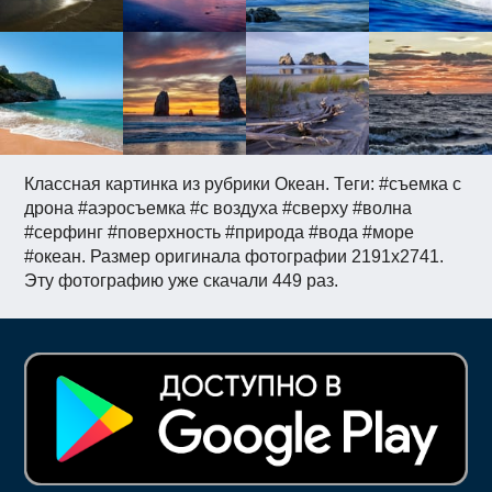
Классная картинка из рубрики Океан. Теги: #съемка с
дрона #аэросъемка #c воздуха #сверху #волна
#серфинг #поверхность #природа #вода #море
#океан. Размер оригинала фотографии 2191x2741.
Эту фотографию уже скачали 449 раз.