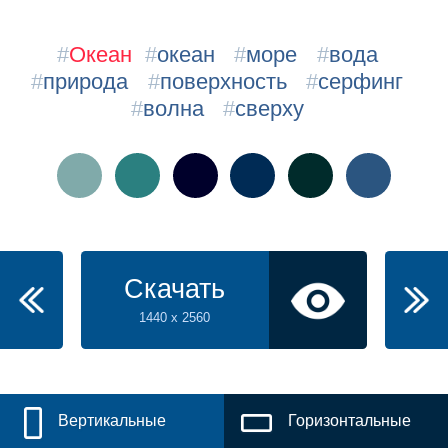
#
Океан
#
океан
#
море
#
вода
#
природа
#
поверхность
#
серфинг
#
волна
#
сверху
Скачать
1440 x 2560
Вертикальные
Горизонтальные