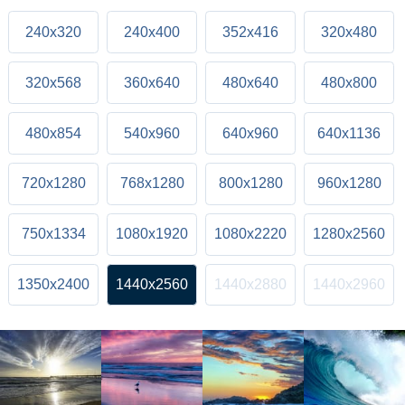
240x320
240x400
352x416
320x480
320x568
360x640
480x640
480x800
480x854
540x960
640x960
640x1136
720x1280
768x1280
800x1280
960x1280
750x1334
1080x1920
1080x2220
1280x2560
1350x2400
1440x2560
1440x2880
1440x2960