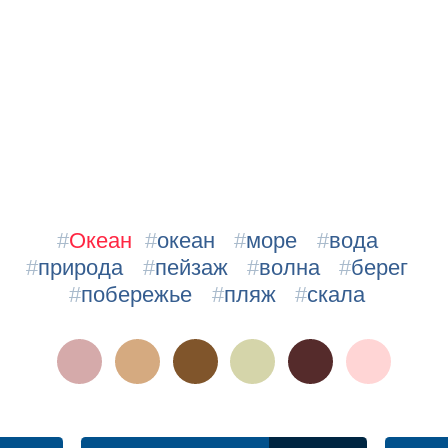
#
Океан
#
океан
#
море
#
вода
#
природа
#
пейзаж
#
волна
#
берег
#
побережье
#
пляж
#
скала