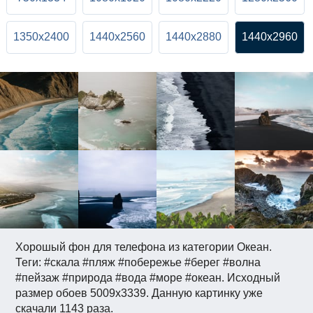
1350x2400
1440x2560
1440x2880
1440x2960
Хорошый фон для телефона из категории Океан.
Теги: #скала #пляж #побережье #берег #волна
#пейзаж #природа #вода #море #океан. Исходный
размер обоев 5009x3339. Данную картинку уже
скачали 1143 раза.