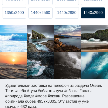
1350x2400
1440x2560
1440x2880
1440x2960
Удивительная заставка на телефон из раздела Океан.
Теги: #небо #тучи #облако #туча #облака #волна
#природа #вода #море #океан. Разрешение
оригинала обоев 4957x3305. Эту заставку уже
скачали 632 раза.