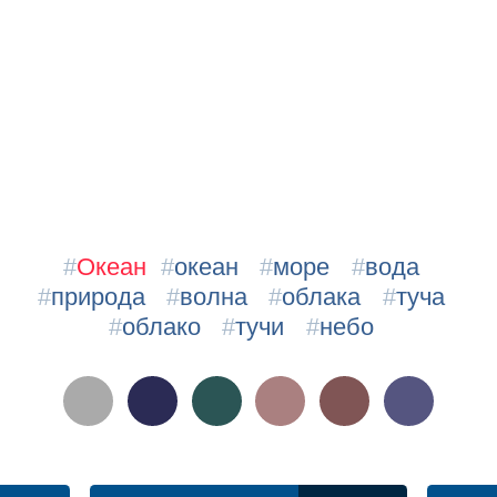
#
Океан
#
океан
#
море
#
вода
#
природа
#
волна
#
облака
#
туча
#
облако
#
тучи
#
небо