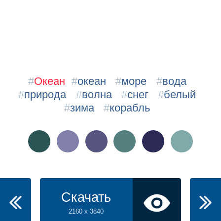
#
Океан
#
океан
#
море
#
вода
#
природа
#
волна
#
снег
#
белый
#
зима
#
корабль
Скачать
2160 x 3840