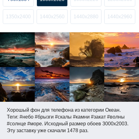
1350x2400
1440x2560
1440x2880
1440x2960
Хорошый фон для телефона из категории Океан.
Теги: #небо #брызги #скалы #камни #закат #волны
#солнце #море. Исходный размер обоев 3000x2003.
Эту заставку уже скачали 1478 раз.