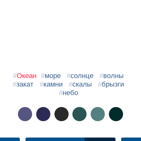
#
Океан
#
море
#
солнце
#
волны
#
закат
#
камни
#
скалы
#
брызги
#
небо