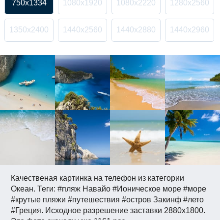
750x1334
1080x1920
1080x2220
1280x2560
1350x2400
1440x2560
1440x2880
1440x2960
Качественая картинка на телефон из категории
Океан. Теги: #пляж Навайо #Ионическое море #море
#крутые пляжи #путешествия #остров Закинф #лето
#Греция. Исходное разрешение заставки 2880x1800.