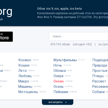
org
Обои: ios 9, ios, apple, ios beta
Качественая картинка на рабочий стол из категории 
#ios #ios 9. Размер заставки 2712x2706. Эту фотог
ол
478.792 обоев (сегодня +83) | за сут
Космос
Мультфильмы
Подводн
(6007)
(1177)
Кошки
Ночь
Природа
684)
(7731)
(12416)
ки
Лето
Облака
Простые
(6487)
(9684)
(945)
Любовь
Озёра
Птицы
(1791)
(6991)
(1
Макро
Океан
Рассвет
(49483)
(12628)
(13544)
Машины
Осень
Рисован
8)
(37848)
(14472)
Мотоциклы
Пейзажи
Собаки
(3702)
(24636)
(
все разделы
▼