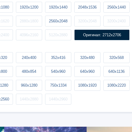
x1080
1920x1200
1920x1440
2048x1536
2560x1440
x1620
2880x1800
2560x2048
3200x2048
3200x2400
x2400
4096x2160
5120x2880
Оригинал: 2712x2706
x320
240x400
352x416
320x480
320x568
x800
480x854
540x960
640x960
640x1136
1280
960x1280
750x1334
1080x1920
1080x2220
x2560
1440x2880
1440x2960