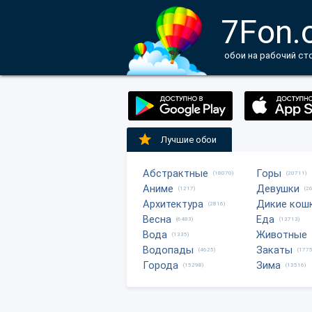
7Fon.
обои на рабочий ст
Лучшие обои
Абстрактные
Горы
(18070)
(20711)
Аниме
Девушки
(1217)
(2
Архитектура
Дикие кош
(2816)
Весна
Еда
(6483)
(13713)
Вода
Животные
(1335)
Водопады
Закаты
(4625)
(1775
Города
Зима
(15298)
(13516)