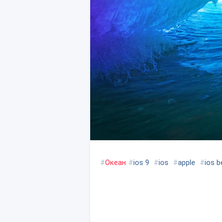
#
Океан
#
ios 9
#
ios
#
apple
#
ios b