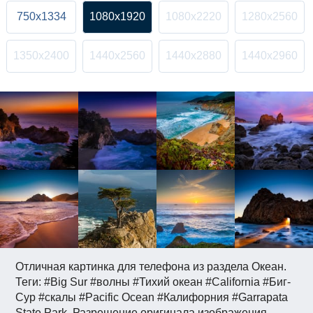
750x1334
1080x1920
1080x2220
1280x2560
1350x2400
1440x2560
1440x2880
1440x2960
Отличная картинка для телефона из раздела Океан.
Теги: #Big Sur #волны #Тихий океан #California #Биг-
Сур #скалы #Pacific Ocean #Калифорния #Garrapata
State Park. Разрешение оригинала изображения