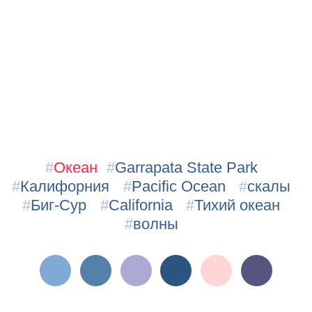
#
Океан
#
Garrapata State Park
#
Калифорния
#
Pacific Ocean
#
скалы
#
Биг-Сур
#
California
#
Тихий океан
#
волны