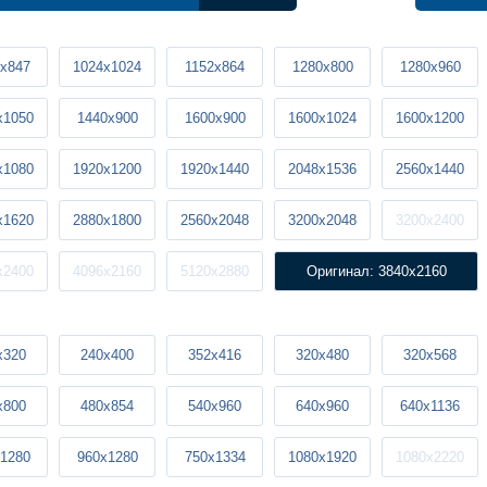
x847
1024x1024
1152x864
1280x800
1280x960
x1050
1440x900
1600x900
1600x1024
1600x1200
x1080
1920x1200
1920x1440
2048x1536
2560x1440
x1620
2880x1800
2560x2048
3200x2048
3200x2400
x2400
4096x2160
5120x2880
Оригинал: 3840x2160
x320
240x400
352x416
320x480
320x568
x800
480x854
540x960
640x960
640x1136
1280
960x1280
750x1334
1080x1920
1080x2220