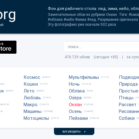
org
Фон для рабочего стола: лед, зима, небо, обл
Замечательные обои из рубрики Океан. Теги: #зак
#облака #небо #зима #лед. Разрешение оригинала
ол
Эту фотографию уже скачали 502 раза.
478.729 обоев (сегодня +85) | за сут
Космос
Мультфильмы
Подводн
(6007)
(1177)
Кошки
Ночь
Природа
684)
(7731)
(12414)
ки
Лето
Облака
Простые
(6487)
(9683)
(945)
Любовь
Озёра
Птицы
(1791)
(6990)
(1
Макро
Океан
Рассвет
(49479)
(12627)
(13544)
Машины
Осень
Рисован
4)
(37848)
(14469)
Мотоциклы
Пейзажи
Собаки
(3701)
(24624)
(
все разделы
▼