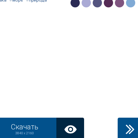
ака
#
море
#
природа
Скачать
3840 x 2160