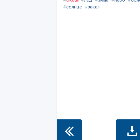
#
Океан
#
лед
#
зима
#
небо
#
обл
#
солнце
#
закат