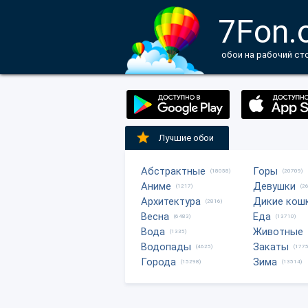
7Fon.
обои на рабочий ст
Лучшие обои
Абстрактные
Горы
(18058)
(20709)
Аниме
Девушки
(1217)
(2
Архитектура
Дикие кош
(2816)
Весна
Еда
(6483)
(13710)
Вода
Животные
(1335)
Водопады
Закаты
(4625)
(1775
Города
Зима
(15298)
(13514)