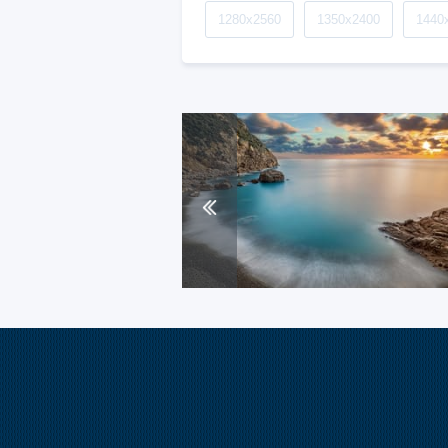
1280x2560
1350x2400
1440