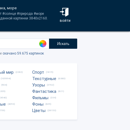
ака, море
ат #солнце #природа #море
 данной картинки 3840x2160.
войти
Искать
ки
скачано 59.675 картинок
ый мир
Спорт
(2282)
(1815)
Текстурные
(105994)
(6380)
Узоры
(904)
(3762)
Фантастика
0209)
(821)
Фильмы
(4540)
(334)
ные
Фоны
(4053)
(609)
Цветы
8759)
(28153)