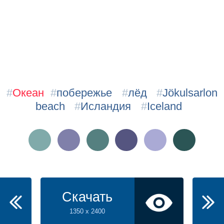
#
Океан
#
побережье
#
лёд
#
Jökulsarlon
beach
#
Исландия
#
Iceland
Скачать
1350 x 2400