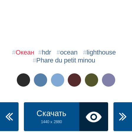
#
Океан
#
hdr
#
ocean
#
lighthouse
#
Phare du petit minou
Скачать
1440 x 2880