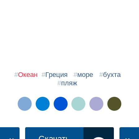
#
Океан
#
Греция
#
море
#
бухта
#
пляж