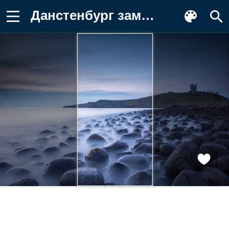
Данстенбург замок, Нортумберленд, море Обои на телефон