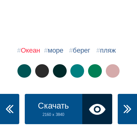
#
Океан
#
море
#
берег
#
пляж
Скачать
2160 x 3840