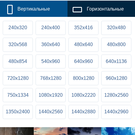
Вертикальные
Горизонтальные
240x320
240x400
352x416
320x480
320x568
360x640
480x640
480x800
480x854
540x960
640x960
640x1136
720x1280
768x1280
800x1280
960x1280
750x1334
1080x1920
1080x2220
1280x2560
1350x2400
1440x2560
1440x2880
1440x2960