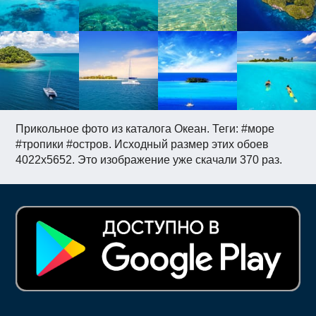
Прикольное фото из каталога Океан. Теги: #море
#тропики #остров. Исходный размер этих обоев
4022x5652. Это изображение уже скачали 370 раз.