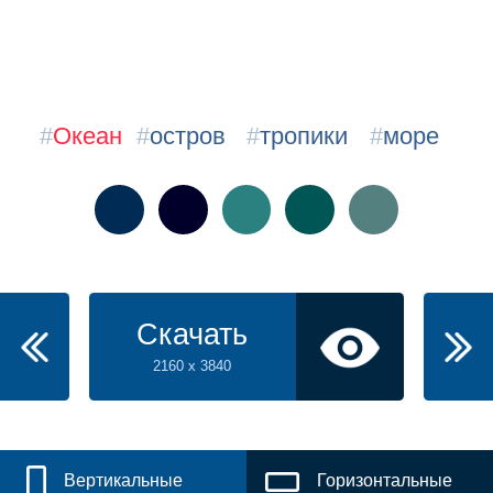
#
Океан
#
остров
#
тропики
#
море
Скачать
2160 x 3840
Вертикальные
Горизонтальные