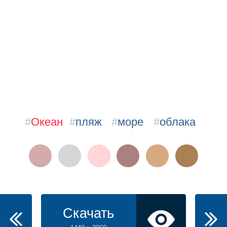
#
Океан
#
пляж
#
море
#
облака
Скачать