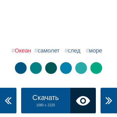
#
Океан
#
самолет
#
след
#
море
Скачать
1080 x 2220