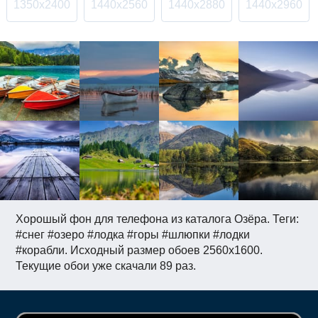
1350x2400
1440x2560
1440x2880
1440x2960
Хорошый фон для телефона из каталога Озёра. Теги:
#снег #озеро #лодка #горы #шлюпки #лодки
#корабли. Исходный размер обоев 2560x1600.
Текущие обои уже скачали 89 раз.