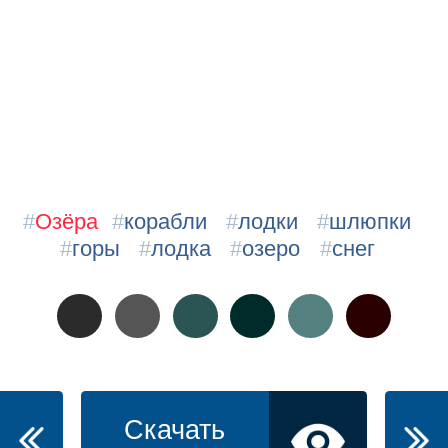
#
Озёра
#
корабли
#
лодки
#
шлюпки
#
горы
#
лодка
#
озеро
#
снег
Скачать