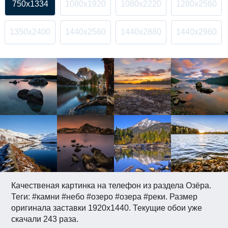
750x1334
1080x1920
1080x2220
1280x2560
1350x2400
1440x2560
1440x2880
1440x2960
Качественая картинка на телефон из раздела Озёра.
Теги: #камни #небо #озеро #озера #реки. Размер
оригинала заставки 1920x1440. Текущие обои уже
скачали 243 раза.