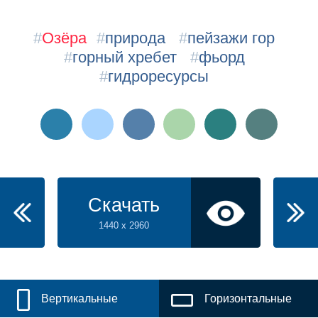
#
Озёра
#
природа
#
пейзажи гор
#
горный хребет
#
фьорд
#
гидроресурсы
Скачать
1440 x 2960
Вертикальные
Горизонтальные