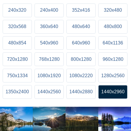
240x320
240x400
352x416
320x480
320x568
360x640
480x640
480x800
480x854
540x960
640x960
640x1136
720x1280
768x1280
800x1280
960x1280
750x1334
1080x1920
1080x2220
1280x2560
1350x2400
1440x2560
1440x2880
1440x2960