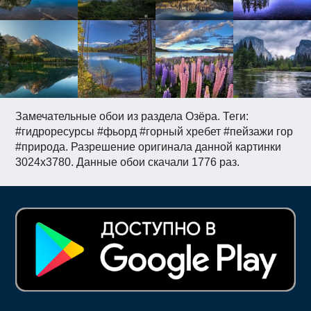
Замечательные обои из раздела Озёра. Теги:
#гидроресурсы #фьорд #горный хребет #пейзажи гор
#природа. Разрешение оригинала данной картинки
3024x3780. Данные обои скачали 1776 раз.