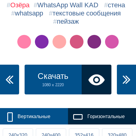
#
Озёра
#
WhatsApp Wall KAD
#
стена
#
whatsapp
#
текстовые сообщения
#
пейзаж
Скачать
1080 x 2220
Вертикальные
Горизонтальные
240x320
240x400
352x416
320x480