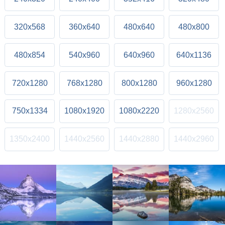
320x568
360x640
480x640
480x800
480x854
540x960
640x960
640x1136
720x1280
768x1280
800x1280
960x1280
750x1334
1080x1920
1080x2220
1280x2560
1350x2400
1440x2560
1440x2880
1440x2960