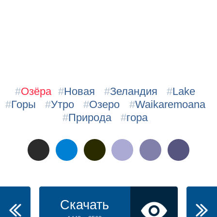
#
Озёра
#
Новая
#
Зеландия
#
Lake
#
Горы
#
Утро
#
Озеро
#
Waikaremoana
#
Природа
#
гора
Скачать