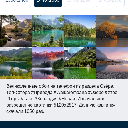
1350x2400
1440x2560
1440x2880
1440x2960
Великолепные обои на телефон из раздела Озёра.
Теги: #гора #Природа #Waikaremoana #Озеро #Утро
#Горы #Lake #Зеландия #Новая. Изначальное
разрешение картинки 5120x2817. Данную картинку
скачали 1056 раз.