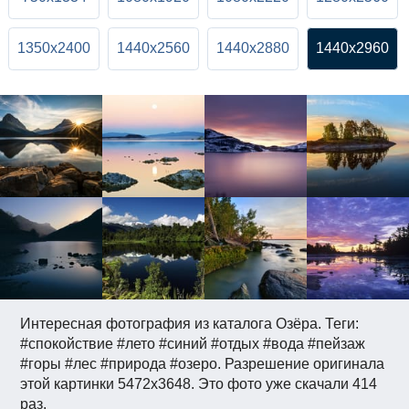
1350x2400
1440x2560
1440x2880
1440x2960
Интересная фотография из каталога Озёра. Теги:
#спокойствие #лето #синий #отдых #вода #пейзаж
#горы #лес #природа #озеро. Разрешение оригинала
этой картинки 5472x3648. Это фото уже скачали 414
раз.