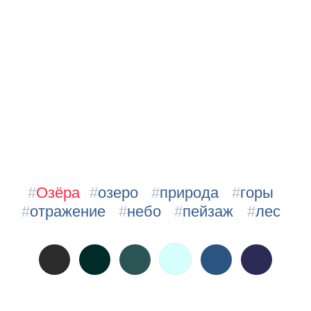
#
Озёра
#
озеро
#
природа
#
горы
#
отражение
#
небо
#
пейзаж
#
лес