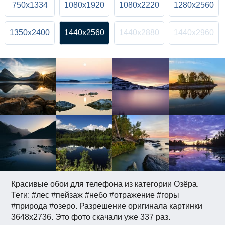
750x1334
1080x1920
1080x2220
1280x2560
1350x2400
1440x2560
1440x2880
1440x2960
Красивые обои для телефона из категории Озёра.
Теги: #лес #пейзаж #небо #отражение #горы
#природа #озеро. Разрешение оригинала картинки
3648x2736. Это фото скачали уже 337 раз.