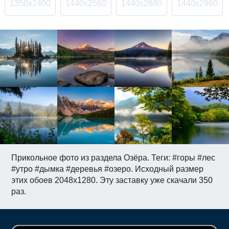
1350x2400
1440x2560
1440x2880
1440x2960
Прикольное фото из раздела Озёра. Теги: #горы #лес
#утро #дымка #деревья #озеро. Исходный размер
этих обоев 2048x1280. Эту заставку уже скачали 350
раз.