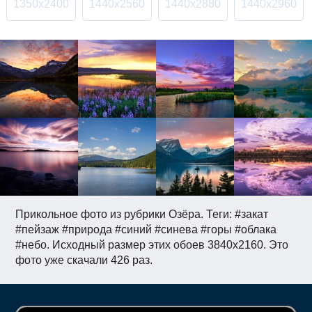
1350x2400
1440x2560
1440x2880
1440x2960
Прикольное фото из рубрики Озёра. Теги: #закат
#пейзаж #природа #синий #синева #горы #облака
#небо. Исходный размер этих обоев 3840x2160. Это
фото уже скачали 426 раз.