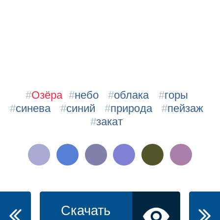
#
Озёра
#
небо
#
облака
#
горы
#
синева
#
синий
#
природа
#
пейзаж
#
закат
Скачать