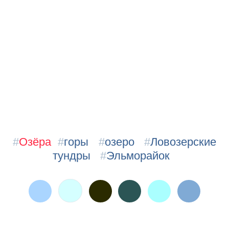
#
Озёра
#
горы
#
озеро
#
Ловозерские
тундры
#
Эльморайок