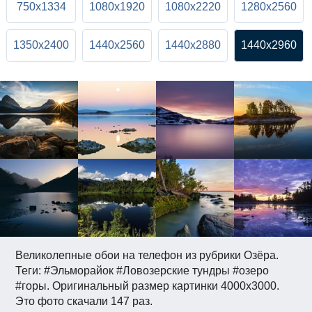
750x1334
1080x1920
1080x2220
1280x2560
1350x2400
1440x2560
1440x2880
1440x2960
Великолепные обои на телефон из рубрики Озёра.
Теги: #Эльморайок #Ловозерские тундры #озеро
#горы. Оригинальный размер картинки 4000x3000.
Это фото скачали 147 раз.