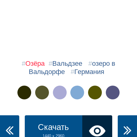
#
Озёра
#
Вальдзее
#
озеро в
Вальдорфе
#
Германия
Скачать
1440 x 2960