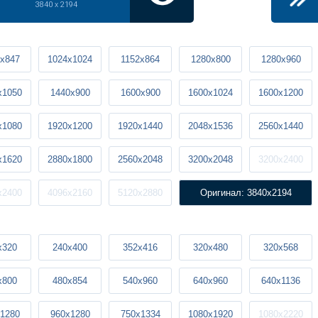
3840 x 2194
x847
1024x1024
1152x864
1280x800
1280x960
x1050
1440x900
1600x900
1600x1024
1600x1200
x1080
1920x1200
1920x1440
2048x1536
2560x1440
x1620
2880x1800
2560x2048
3200x2048
3200x2400
x2400
4096x2160
5120x2880
Оригинал: 3840x2194
x320
240x400
352x416
320x480
320x568
x800
480x854
540x960
640x960
640x1136
1280
960x1280
750x1334
1080x1920
1080x2220