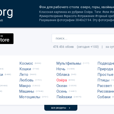
org
Фон для рабочего стола: озеро, горы, хвойн
Классная картинка из рубрики Озёра. Теги: #ели #
#умиротворение #красота #отражение #горный хреб
ол
Разрешение фотографии 3840x2194. Эту фотографи
478.456 обоев (сегодня +100) | за су
Космос
Мультфильмы
Подводн
(6006)
(1177)
Кошки
Ночь
Природа
684)
(7730)
(12408)
ки
Лето
Облака
Простые
(6488)
(9669)
(945)
Любовь
Озёра
Птицы
(1791)
(6990)
(1
Макро
Океан
Рассвет
(49468)
(12622)
(13539)
Машины
Осень
Рисован
8)
(37846)
(14461)
Мотоциклы
Пейзажи
Собаки
(3701)
(24579)
(
все разделы
▼