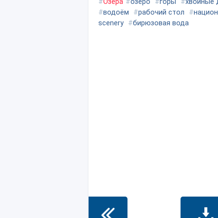
#
Озёра
#
озеро
#
горы
#
хвойные 
#
водоём
#
рабочий стол
#
национ
scenery
#
бирюзовая вода