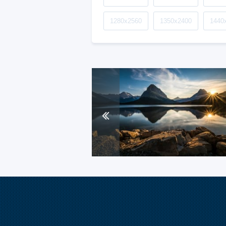
1280x2560
1350x2400
1440