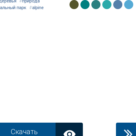
деревья
#
природа
альный парк
#
alpine
Скачать