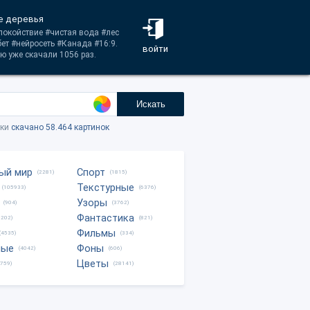
ые деревья
спокойствие #чистая вода #лес
ет #нейросеть #Канада #16:9.
войти
ю уже скачали 1056 раз.
Искать
тки
скачано 58.464 картинок
ый мир
Спорт
(2281)
(1815)
Текстурные
(105933)
(6376)
Узоры
(904)
(3762)
Фантастика
0202)
(821)
Фильмы
(4535)
(334)
ные
Фоны
(4042)
(606)
Цветы
8759)
(28141)