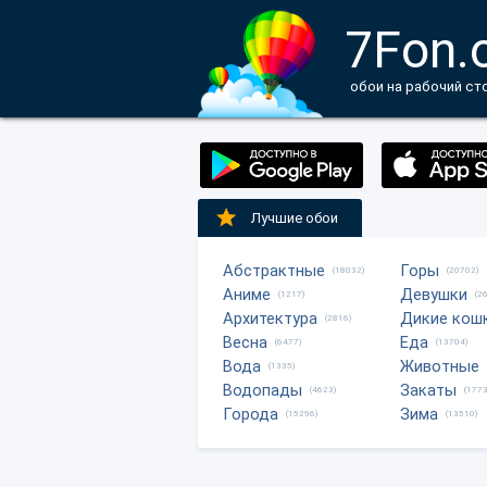
7Fon.
обои на рабочий ст
Лучшие обои
Абстрактные
Горы
(18032)
(20702)
Аниме
Девушки
(1217)
(2
Архитектура
Дикие кош
(2816)
Весна
Еда
(6477)
(13704)
Вода
Животные
(1335)
Водопады
Закаты
(4623)
(1773
Города
Зима
(15296)
(13510)