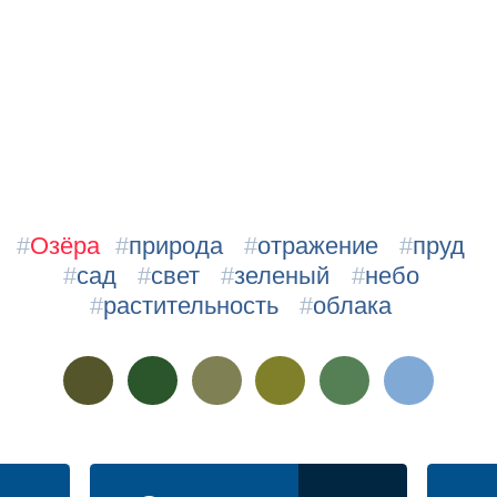
#
Озёра
#
природа
#
отражение
#
пруд
#
сад
#
свет
#
зеленый
#
небо
#
растительность
#
облака