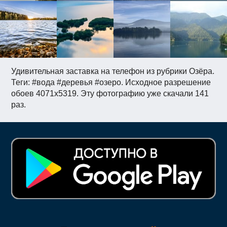
Удивительная заставка на телефон из рубрики Озёра.
Теги: #вода #деревья #озеро. Исходное разрешение
обоев 4071x5319. Эту фотографию уже скачали 141
раз.