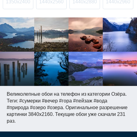
1350x2400
1440x2560
1440x2880
1440x2960
Великолепные обои на телефон из категории Озёра.
Теги: #сумерки #вечер #гора #пейзаж #вода
#природа #озеро #озера. Оригинальное разрешение
картинки 3840x2160. Текущие обои уже скачали 231
раз.