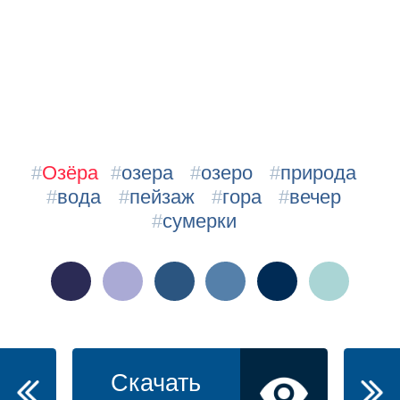
#
Озёра
#
озера
#
озеро
#
природа
#
вода
#
пейзаж
#
гора
#
вечер
#
сумерки
Скачать