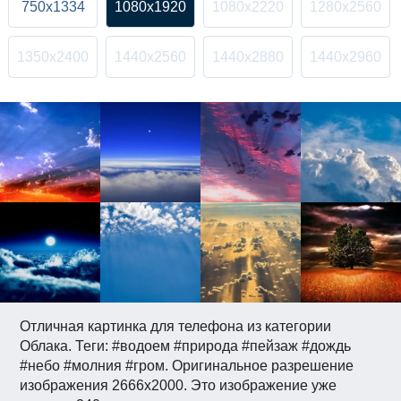
750x1334
1080x1920
1080x2220
1280x2560
1350x2400
1440x2560
1440x2880
1440x2960
Отличная картинка для телефона из категории
Облака. Теги: #водоем #природа #пейзаж #дождь
#небо #молния #гром. Оригинальное разрешение
изображения 2666x2000. Это изображение уже