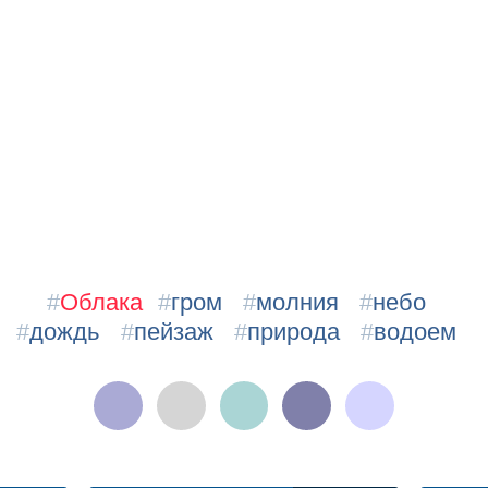
#
Облака
#
гром
#
молния
#
небо
#
дождь
#
пейзаж
#
природа
#
водоем