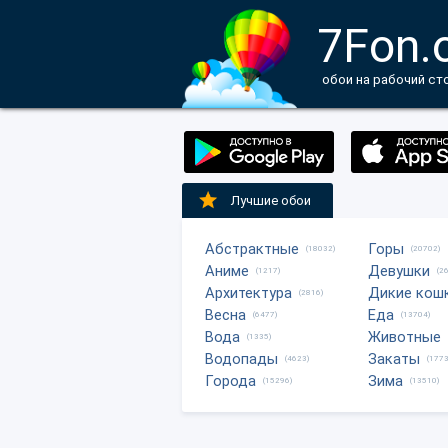
7Fon.
обои на рабочий ст
Лучшие обои
Абстрактные
Горы
(18032)
(20702)
Аниме
Девушки
(1217)
(2
Архитектура
Дикие кош
(2816)
Весна
Еда
(6477)
(13704)
Вода
Животные
(1335)
Водопады
Закаты
(4623)
(1773
Города
Зима
(15296)
(13510)