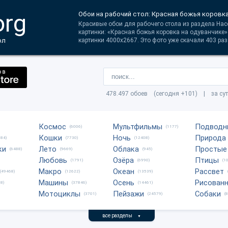
org
Обои на рабочий стол: Красная божья коровк
Красивые обои для рабочего стола из раздела На
картинки: «Красная божья коровка на одуванчике»
ол
картинки 4000x2667. Это фото уже скачали 403 раз
478.497 обоев (сегодня +101) | за су
Космос
Мультфильмы
Подводн
(6006)
(1177)
Кошки
Ночь
Природа
684)
(7730)
(12408)
ки
Лето
Облака
Простые
(6488)
(9669)
(945)
Любовь
Озёра
Птицы
(1791)
(6990)
(1
Макро
Океан
Рассвет
(49468)
(12622)
(13539)
Машины
Осень
Рисован
8)
(37846)
(14461)
Мотоциклы
Пейзажи
Собаки
(3701)
(24579)
(
все разделы
▼