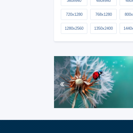
360x640
480x640
480
720x1280
768x1280
800x
1280x2560
1350x2400
1440