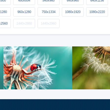
x800
480x854
540x960
640x960
640x1136
1280
960x1280
750x1334
1080x1920
1080x2220
x2560
1440x2880
1440x2960