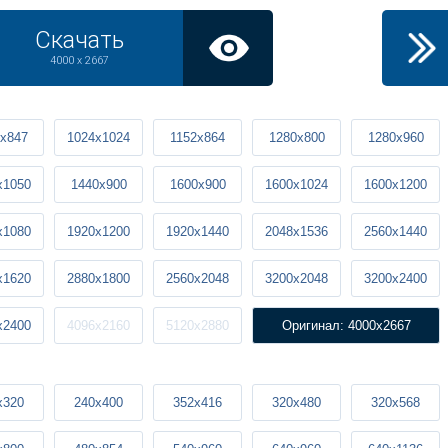
Скачать
4000 x 2667
x847
1024x1024
1152x864
1280x800
1280x960
x1050
1440x900
1600x900
1600x1024
1600x1200
x1080
1920x1200
1920x1440
2048x1536
2560x1440
x1620
2880x1800
2560x2048
3200x2048
3200x2400
x2400
4096x2160
5120x2880
Оригинал: 4000x2667
x320
240x400
352x416
320x480
320x568