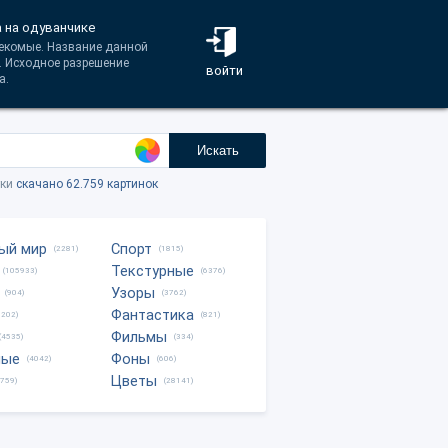
а на одуванчике
секомые. Название данной
. Исходное разрешение
войти
а.
Искать
тки
скачано 62.759 картинок
ый мир
Спорт
(2281)
(1815)
Текстурные
(105933)
(6376)
Узоры
(904)
(3762)
Фантастика
0202)
(821)
Фильмы
(4535)
(334)
ные
Фоны
(4042)
(606)
Цветы
8759)
(28141)