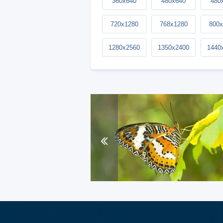
360x640
480x640
480
720x1280
768x1280
800x
1280x2560
1350x2400
1440