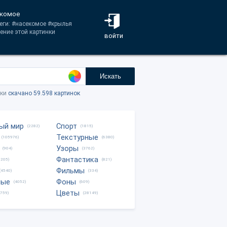
екомое
еги: #насекомое #крылья
ение этой картинки
войти
Искать
тки
скачано 59.598 картинок
ый мир
Спорт
(2282)
(1815)
Текстурные
(105976)
(6380)
Узоры
(904)
(3762)
Фантастика
0205)
(821)
Фильмы
(4540)
(334)
ные
Фоны
(4052)
(609)
Цветы
8759)
(28149)