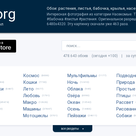
org
Обои: растения, листья, бабочка, крылья, нас
Интересная фотография из категории Насекомые. Т
#бабочка #листья #растения. Оригинальное разреш
ол
6480x4320. Эту картинку скачали уже 463 раза.
478.643 обоев (сегодня +100) | за су
Космос
Мультфильмы
Подводн
(6006)
(1177)
Кошки
Ночь
Природа
684)
(7730)
(12410)
ки
Лето
Облака
Простые
(6487)
(9677)
(945)
Любовь
Озёра
Птицы
(1791)
(6990)
(1
Макро
Океан
Рассвет
(49474)
(12626)
(13542)
Машины
Осень
Рисован
0)
(37847)
(14466)
Мотоциклы
Пейзажи
Собаки
(3701)
(24611)
(
все разделы
▼