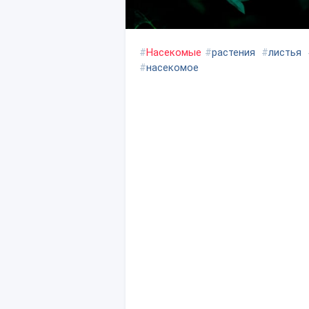
#
Насекомые
#
растения
#
листья
#
насекомое