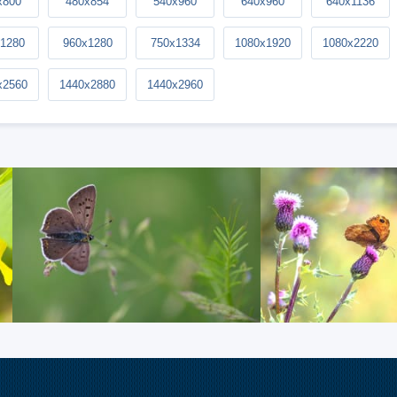
x800
480x854
540x960
640x960
640x1136
1280
960x1280
750x1334
1080x1920
1080x2220
x2560
1440x2880
1440x2960