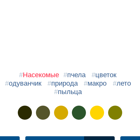
#
Насекомые
#
пчела
#
цветок
#
одуванчик
#
природа
#
макро
#
лето
#
пыльца