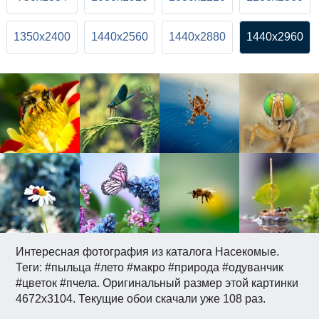
1350x2400
1440x2560
1440x2880
1440x2960
Интересная фотография из каталога Насекомые.
Теги: #пыльца #лето #макро #природа #одуванчик
#цветок #пчела. Оригинальный размер этой картинки
4672x3104. Текущие обои скачали уже 108 раз.