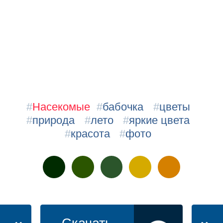
#
Насекомые
#
бабочка
#
цветы
#
природа
#
лето
#
яркие цвета
#
красота
#
фото