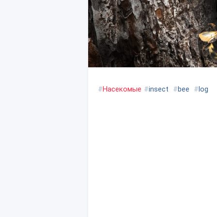
#
Насекомые
#
insect
#
bee
#
log