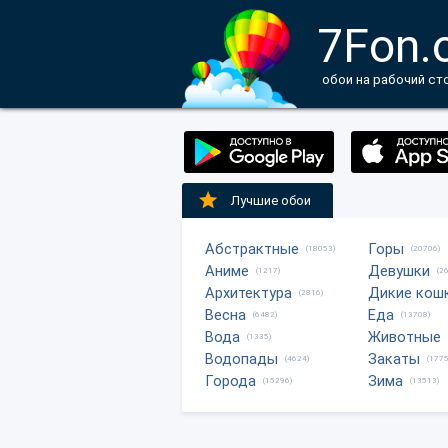
7Fon.
обои на рабочий ст
Лучшие обои
Абстрактные
Горы
(18053)
(20706)
Аниме
Девушки
(1217)
(2
Архитектура
Дикие кош
(2816)
Весна
Еда
(6482)
(13708)
Вода
Животные
(1335)
Водопады
Закаты
(4624)
(1775
Города
Зима
(15296)
(13513)