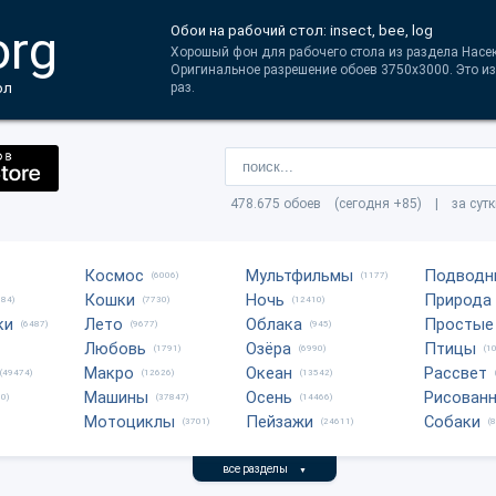
org
Обои на рабочий стол: insect, bee, log
Хорошый фон для рабочего стола из раздела Насеко
Оригинальное разрешение обоев 3750x3000. Это и
ол
раз.
478.675 обоев (сегодня +85) | за сут
Космос
Мультфильмы
Подводн
(6006)
(1177)
Кошки
Ночь
Природа
684)
(7730)
(12410)
ки
Лето
Облака
Простые
(6487)
(9677)
(945)
Любовь
Озёра
Птицы
(1791)
(6990)
(1
Макро
Океан
Рассвет
(49474)
(12626)
(13542)
Машины
Осень
Рисован
0)
(37847)
(14466)
Мотоциклы
Пейзажи
Собаки
(3701)
(24611)
(
все разделы
▼