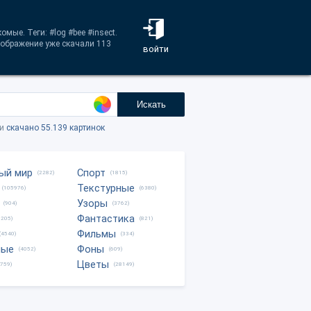
мые. Теги: #log #bee #insect.
зображение уже скачали 113
войти
Искать
ки
скачано 55.139 картинок
ый мир
Спорт
(2282)
(1815)
Текстурные
(105976)
(6380)
Узоры
(904)
(3762)
Фантастика
0205)
(821)
Фильмы
(4540)
(334)
ные
Фоны
(4052)
(609)
Цветы
8759)
(28149)