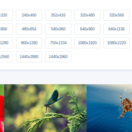
x320
240x400
352x416
320x480
320x568
x800
480x854
540x960
640x960
640x1136
1280
960x1280
750x1334
1080x1920
1080x2220
x2560
1440x2880
1440x2960