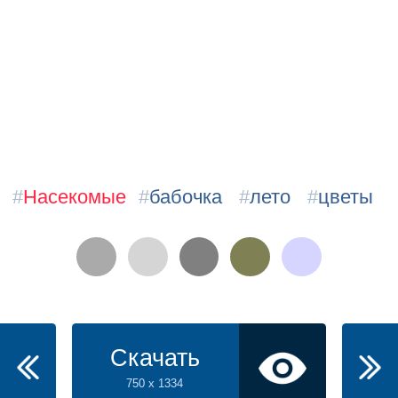
#
Насекомые
#
бабочка
#
лето
#
цветы
Скачать
750 x 1334